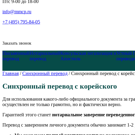
Пт
с 9-00 до 18-00
info@mmcp.ru
+7 (495) 795-84-05
Заказать звонок
Письменный
Нотариальный
Консульская легализация и
Устный
перевод
перевод
Апостиль
перевод
Главная
/
Синхронный перевод
/
Синхронный перевод с корейс
Синхронный перевод с корейского
Для использования какого-либо официального документа за гр
осуществлен не только грамотно, но и фактически верно.
Гарантией этого станет
нотариальное заверение переведенно
Перевод с заверением личного документа обычно занимает 1-2 