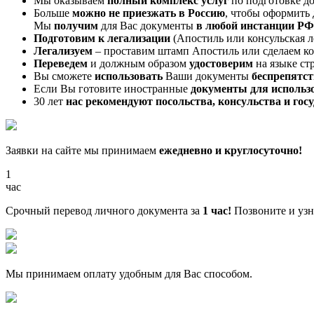
Мы оказываем
полный комплекс услуг
по подготовке до
Больше
можно не приезжать в Россию
, чтобы оформить
Мы
получим
для Вас документы
в любой инстанции РФ
Подготовим к легализации
(Апостиль или консульская л
Легализуем
– проставим штамп Апостиль или сделаем к
Переведем
и должным образом
удостоверим
на языке ст
Вы сможете
использовать
Ваши документы
беспрепятс
Если Вы готовите иностранные
документы для использ
30 лет
нас рекомендуют посольства, консульства и го
Заявки на сайте мы принимаем
ежедневно и круглосуточно!
1
час
Срочный перевод личного документа за
1 час!
Позвоните и узна
Мы принимаем оплату удобным для Вас способом.