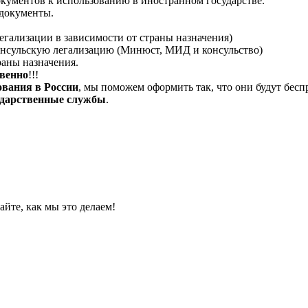
кументов к использованию в иностранном государстве.
 документы.
егализации в зависимости от страны назначения)
онсульскую легализацию (Минюст, МИД и консульство)
раны назначения.
твенно
!!!
ования в России
, мы поможем оформить так, что они будут бес
сударственные службы
.
йте, как мы это делаем!