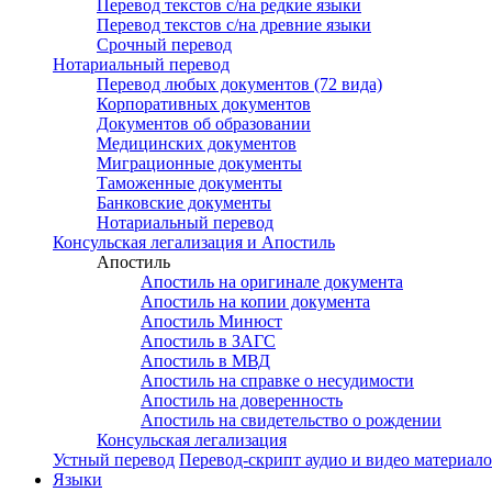
Перевод текстов с/на редкие языки
Перевод текстов с/на древние языки
Срочный перевод
Нотариальный перевод
Перевод любых документов (72 вида)
Корпоративных документов
Документов об образовании
Медицинских документов
Миграционные документы
Таможенные документы
Банковские документы
Нотариальный перевод
Консульская легализация и Апостиль
Апостиль
Апостиль на оригинале документа
Апостиль на копии документа
Апостиль Минюст
Апостиль в ЗАГС
Апостиль в МВД
Апостиль на справке о несудимости
Апостиль на доверенность
Апостиль на свидетельство о рождении
Консульская легализация
Устный перевод
Перевод-скрипт аудио и видео материал
Языки