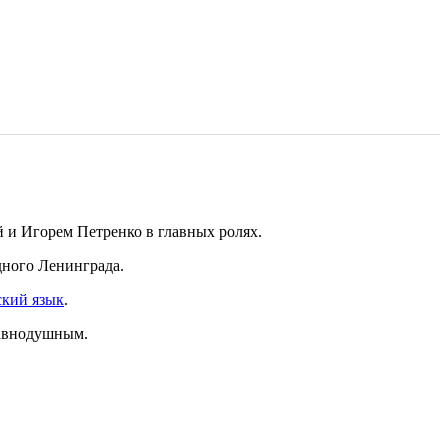
 и Игорем Петренко в главных ролях.
дного Ленинграда.
ский язык
.
равнодушным.