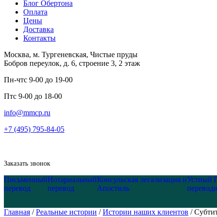
Блог Обертона
Оплата
Цены
Доставка
Контакты
Москва, м. Тургеневская, Чистые пруды
Бобров переулок, д. 6, строение 3, 2 этаж
Пн-чт
с 9-00 до 19-00
Пт
с 9-00 до 18-00
info@mmcp.ru
+7 (495) 795-84-05
Заказать звонок
Письменный
Нотариальный
Консульская легализация и
Устный
перевод
перевод
Апостиль
перевод
Главная
/
Реальные истории
/
Истории наших клиентов
/
Субти