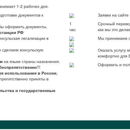
анимает 1-2 рабочих дня.
дготовке документов к
Заявки на сайт
1
Срочный перево
обы оформить документы.
час
как мы это дела
станции РФ
онсульская легализации в
Мы принимаем о
и сделаем консульскую
Оказать услугу
комфортно для 
им
на языке страны назначения.
Оформить и пол
беспрепятственно
!!!
ля использования в России
,
препятственно приняты в
ульства и государственные