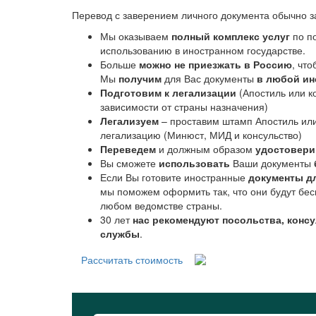
Перевод с заверением личного документа обычно з
Мы оказываем
полный комплекс услуг
по по
использованию в иностранном государстве.
Больше
можно не приезжать в Россию
, чт
Мы
получим
для Вас документы
в любой ин
Подготовим к легализации
(Апостиль или к
зависимости от страны назначения)
Легализуем
– проставим штамп Апостиль ил
легализацию (Минюст, МИД и консульство)
Переведем
и должным образом
удостовер
Вы сможете
использовать
Ваши документы
Если Вы готовите иностранные
документы д
мы поможем оформить так, что они будут бес
любом ведомстве страны.
30 лет
нас рекомендуют посольства, конс
службы
.
Рассчитать стоимость