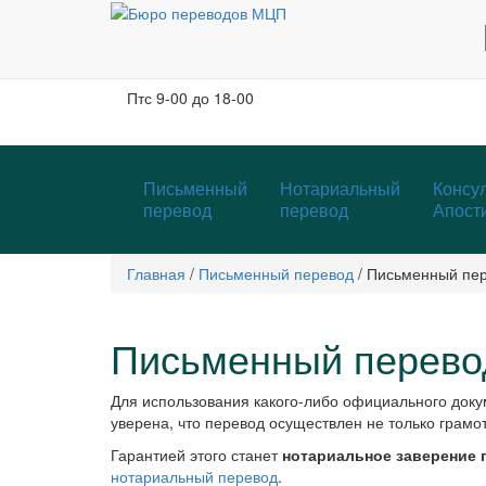
Москва, м. Тургеневская, Чистые пруды
Бобров переулок, д. 6, строение 3, 2 этаж
Пн-чт
с 9-00 до 19-00
Пт
с 9-00 до 18-00
Письменный
Нотариальный
Консул
перевод
перевод
Апост
Главная
/
Письменный перевод
/
Письменный пер
Письменный перевод
Для использования какого-либо официального доку
уверена, что перевод осуществлен не только грамот
Гарантией этого станет
нотариальное заверение 
нотариальный перевод
.