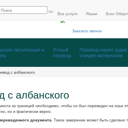
info@mmcp.ru
+7 (495) 795-84-05
Все услуги
Языки
Блог Оберт
Заказать звонок
ьская легализация и
Устный
Перевод-скрипт аудио
иль
перевод
и видео материалов
евод с албанского
 с албанского
мента за границей необходимо, чтобы он был переведен на язык 
но, но и фактически верно.
переведенного документа
. Такое заверение может быть сделано 