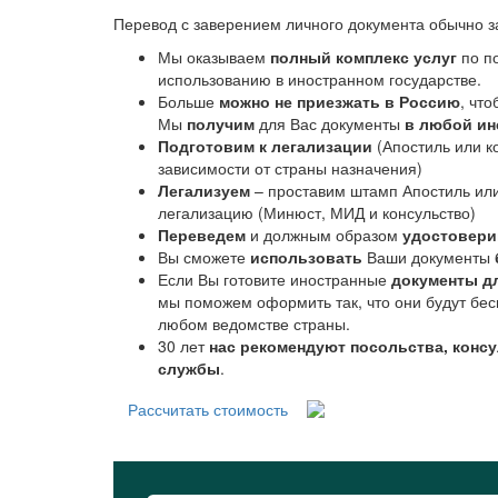
Перевод с заверением личного документа обычно з
Мы оказываем
полный комплекс услуг
по по
использованию в иностранном государстве.
Больше
можно не приезжать в Россию
, чт
Мы
получим
для Вас документы
в любой ин
Подготовим к легализации
(Апостиль или к
зависимости от страны назначения)
Легализуем
– проставим штамп Апостиль ил
легализацию (Минюст, МИД и консульство)
Переведем
и должным образом
удостовер
Вы сможете
использовать
Ваши документы
Если Вы готовите иностранные
документы д
мы поможем оформить так, что они будут бес
любом ведомстве страны.
30 лет
нас рекомендуют посольства, конс
службы
.
Рассчитать стоимость