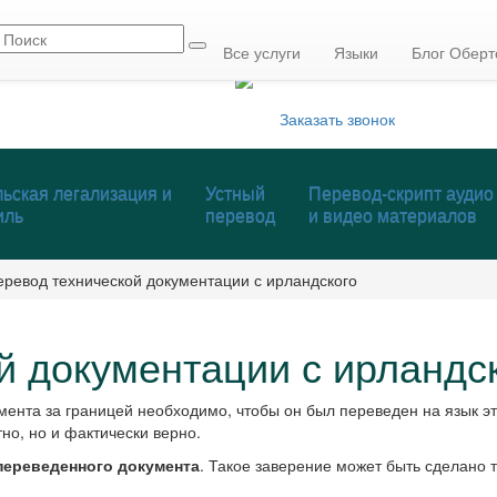
info@mmcp.ru
+7 (495) 795-84-05
Все услуги
Языки
Блог Оберт
Заказать звонок
ьская легализация и
Устный
Перевод-скрипт аудио
иль
перевод
и видео материалов
еревод технической документации с ирландского
й документации с ирландс
мента за границей необходимо, чтобы он был переведен на язык 
но, но и фактически верно.
переведенного документа
. Такое заверение может быть сделано 