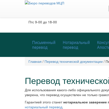
Москва, м. Тургеневская, Чистые пруды
Бобров переулок, д. 6, строение 3, 2 этаж
Пн-чт
с 9-00 до 19-00
Пт
с 9-00 до 18-00
Письменный
Нотариальный
Консул
перевод
перевод
Апост
Главная
/
Перевод технической документации
/
П
Перевод техническо
Для использования какого-либо официального доку
уверена, что перевод осуществлен не только грамот
Гарантией этого станет
нотариальное заверение 
нотариальный перевод
.