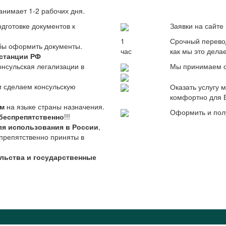
анимает 1-2 рабочих дня.
дготовке документов к
Заявки на сайт
1
Срочный перево
обы оформить документы.
час
как мы это дела
станции РФ
онсульская легализации в
Мы принимаем о
и сделаем консульскую
Оказать услугу
комфортно для 
им
на языке страны назначения.
Оформить и пол
беспрепятственно
!!!
ля использования в России
,
препятственно приняты в
ульства и государственные