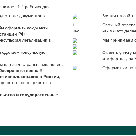
анимает 1-2 рабочих дня.
дготовке документов к
Заявки на сайт
1
Срочный перево
обы оформить документы.
час
как мы это дела
станции РФ
онсульская легализации в
Мы принимаем о
и сделаем консульскую
Оказать услугу
комфортно для 
им
на языке страны назначения.
Оформить и пол
беспрепятственно
!!!
ля использования в России
,
препятственно приняты в
ульства и государственные