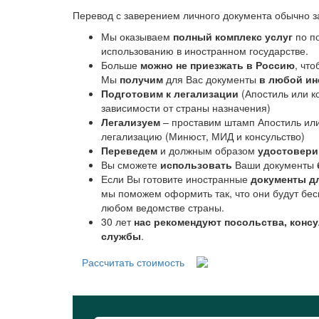
Перевод с заверением личного документа обычно з
Мы оказываем
полный комплекс услуг
по по
использованию в иностранном государстве.
Больше
можно не приезжать в Россию
, чт
Мы
получим
для Вас документы
в любой ин
Подготовим к легализации
(Апостиль или к
зависимости от страны назначения)
Легализуем
– проставим штамп Апостиль ил
легализацию (Минюст, МИД и консульство)
Переведем
и должным образом
удостовер
Вы сможете
использовать
Ваши документы
Если Вы готовите иностранные
документы д
мы поможем оформить так, что они будут бес
любом ведомстве страны.
30 лет
нас рекомендуют посольства, конс
службы
.
Рассчитать стоимость