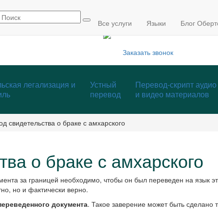
info@mmcp.ru
+7 (495) 795-84-05
Все услуги
Языки
Блог Оберт
Заказать звонок
ьская легализация и
Устный
Перевод-скрипт аудио
иль
перевод
и видео материалов
д свидетельства о браке с амхарского
ва о браке с амхарского
мента за границей необходимо, чтобы он был переведен на язык 
но, но и фактически верно.
переведенного документа
. Такое заверение может быть сделано 