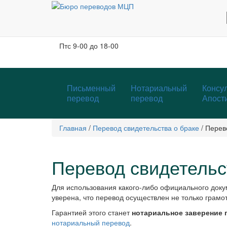
Москва, м. Тургеневская, Чистые пруды
Бобров переулок, д. 6, строение 3, 2 этаж
Пн-чт
с 9-00 до 19-00
Пт
с 9-00 до 18-00
Письменный
Нотариальный
Консул
перевод
перевод
Апост
Главная
/
Перевод свидетельства о браке
/
Перево
Перевод свидетельст
Для использования какого-либо официального доку
уверена, что перевод осуществлен не только грамот
Гарантией этого станет
нотариальное заверение 
нотариальный перевод
.