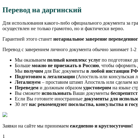
Перевод на даргинский
Для использования какого-либо официального документа за гр
осуществлен не только грамотно, но и фактически верно.
Гарантией этого станет
нотариальное заверение переведенно
Перевод с заверением личного документа обычно занимает 1-2 
Мы оказываем
полный комплекс услуг
по подготовке до
Больше
можно не приезжать в Россию
, чтобы оформить
Мы
получим
для Вас документы
в любой инстанции РФ
Подготовим к легализации
(Апостиль или консульская л
Легализуем
– проставим штамп Апостиль или сделаем к
Переведем
и должным образом
удостоверим
на языке ст
Вы сможете
использовать
Ваши документы
беспрепятс
Если Вы готовите иностранные
документы для использ
30 лет
нас рекомендуют посольства, консульства и го
Заявки на сайте мы принимаем
ежедневно и круглосуточно!
1