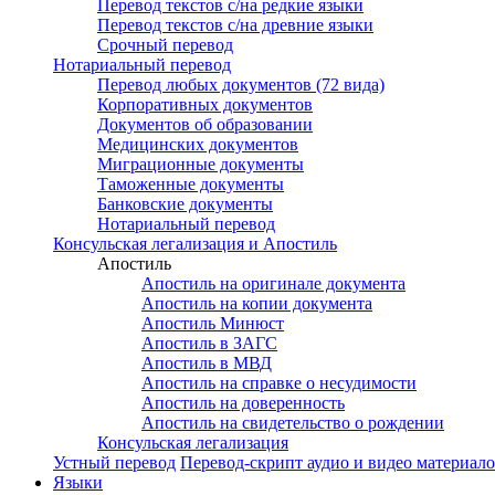
Перевод текстов с/на редкие языки
Перевод текстов с/на древние языки
Срочный перевод
Нотариальный перевод
Перевод любых документов (72 вида)
Корпоративных документов
Документов об образовании
Медицинских документов
Миграционные документы
Таможенные документы
Банковские документы
Нотариальный перевод
Консульская легализация и Апостиль
Апостиль
Апостиль на оригинале документа
Апостиль на копии документа
Апостиль Минюст
Апостиль в ЗАГС
Апостиль в МВД
Апостиль на справке о несудимости
Апостиль на доверенность
Апостиль на свидетельство о рождении
Консульская легализация
Устный перевод
Перевод-скрипт аудио и видео материал
Языки