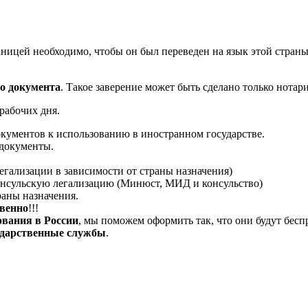
аницей необходимо, чтобы он был переведен на язык этой стран
го документа
. Такое заверение может быть сделано только нотар
рабочих дня.
кументов к использованию в иностранном государстве.
 документы.
егализации в зависимости от страны назначения)
онсульскую легализацию (Минюст, МИД и консульство)
раны назначения.
твенно
!!!
ования в России
, мы поможем оформить так, что они будут бес
сударственные службы
.