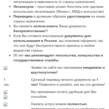
легализации в зависимости от страны назначения)
Легализуем
– проставим штамп Апостиль или сделаем
консульскую легализацию (Минюст, МИД и консульство)
Переведем
и должным образом
удостоверим
на языке
страны назначения.
Вы сможете
использовать
Ваши документы
беспрепятственно
!!!
Если Вы готовите иностранные
документы для
использования в России
, мы поможем оформить так,
что они будут беспрепятственно приняты в любом
ведомстве страны.
30 лет
нас рекомендуют посольства, консульства и
государственные службы
.
Заявки на сайте мы принимаем
ежедневно и
круглосуточно!
1
Срочный перевод личного документа за
1
час
час!
Позвоните и узнайте, как мы это делаем!
Мы принимаем оплату удобным для Вас
способом.
Оказать услугу можем
полностью
дистанционно
, максимально комфортно для