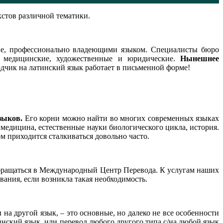
кстов различной тематики.
ие, профессионально владеющими языком. Специалисты бюро
е, медицинские, художественные и юридические.
Нынешнее
одчик на латинский язык работает в письменной форме!
зыков.
Его корни можно найти во многих современных языках
 медицина, естественные науки биологического цикла, история.
м приходится сталкиваться довольно часто.
 обращаться в Международный Центр Перевода. К услугам наших
вания, если возникла такая необходимость.
 другой язык, – это основные, но далеко не все особенности
нский язык, или перевод любого другого типа с/на любой язык