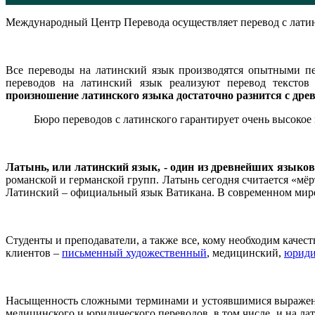
Международный Центр Перевода осуществляет перевод с латинс
Все переводы на латинский язык производятся опытными п
переводов на латинский язык реализуют перевод текстов
произношение латинского языка достаточно разнится с дре
Бюро переводов с латинского гарантирует очень высокое 
Латынь, или латинский язык, - один из древнейших языков
романской и германской групп. Латынь сегодня считается «мёр
Латинский – официальный язык Ватикана. В современном мире 
Студенты и преподаватели, а также все, кому необходим каче
клиентов –
письменный художественный
, медицинский,
юриди
Насыщенность сложными терминами и устоявшимися выражениям
медицинского и юридического переводов, в том числе, и на л