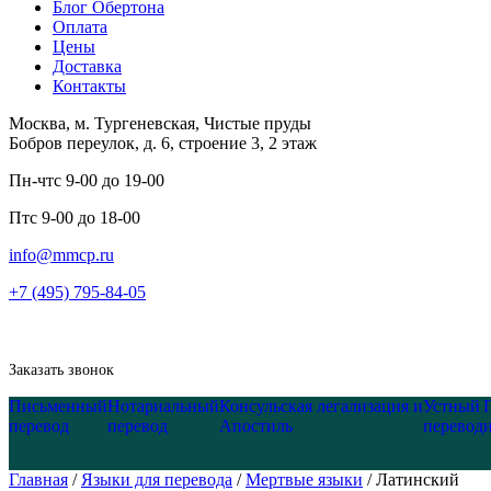
Блог Обертона
Оплата
Цены
Доставка
Контакты
Москва, м. Тургеневская, Чистые пруды
Бобров переулок, д. 6, строение 3, 2 этаж
Пн-чт
с 9-00 до 19-00
Пт
с 9-00 до 18-00
info@mmcp.ru
+7 (495) 795-84-05
Заказать звонок
Письменный
Нотариальный
Консульская легализация и
Устный
перевод
перевод
Апостиль
перевод
Главная
/
Языки для перевода
/
Мертвые языки
/
Латинский