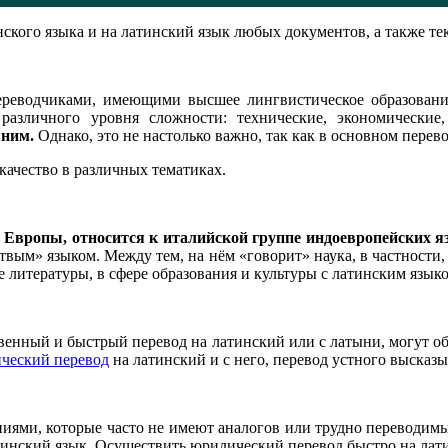
кого языка и на латинский язык любых документов, а также те
ереводчиками, имеющими высшее лингвистическое образован
 различного уровня сложности: технические, экономически
вним.
Однако, это не настолько важно, так как в основном перев
качество в различных тематиках.
 Европы, относится к италийской группе индоевропейских я
твым» языком. Между тем, на нём «говорит» наука, в частности,
литературы, в сфере образования и культуры с латинским языко
ственный и быстрый перевод на латинский или с латыни, могут
ческий перевод
на латинский и с него, перевод устного высказы
и, которые часто не имеют аналогов или трудно переводимы на
атинский язык. Осуществить юридический перевод быстро на лати