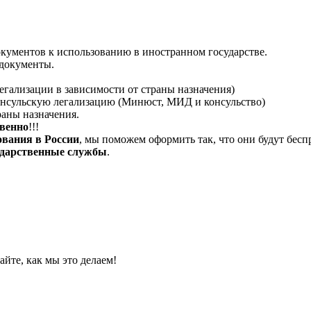
кументов к использованию в иностранном государстве.
 документы.
егализации в зависимости от страны назначения)
онсульскую легализацию (Минюст, МИД и консульство)
раны назначения.
твенно
!!!
ования в России
, мы поможем оформить так, что они будут бес
сударственные службы
.
йте, как мы это делаем!