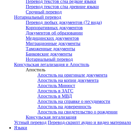
Перевод текстов с/на редкие языки
Перевод текстов с/на древние языки
Срочный перевод
Нотариальный перевод
Перевод любых документов (72 вида)
Корпоративных документов
Документов об образовании
Медицинских документов
Миграционные документы
Таможенные документы
Банковские документы
Нотариальный перевод
Консульская легализация и Апостиль
Апостиль
Апостиль на оригинале документа
Апостиль на копии документа
Апостиль Минюст
Апостиль в ЗАГС
Апостиль в МВД
Апостиль на справке о несудимости
Апостиль на доверенность
Апостиль на свидетельство о рождении
Консульская легализация
Устный перевод
Перевод-скрипт аудио и видео материал
Языки