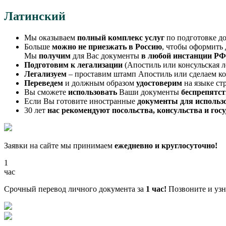
Латинский
Мы оказываем
полный комплекс услуг
по подготовке до
Больше
можно не приезжать в Россию
, чтобы оформить
Мы
получим
для Вас документы
в любой инстанции РФ
Подготовим к легализации
(Апостиль или консульская л
Легализуем
– проставим штамп Апостиль или сделаем к
Переведем
и должным образом
удостоверим
на языке ст
Вы сможете
использовать
Ваши документы
беспрепятс
Если Вы готовите иностранные
документы для использ
30 лет
нас рекомендуют посольства, консульства и го
Заявки на сайте мы принимаем
ежедневно и круглосуточно!
1
час
Срочный перевод личного документа за
1 час!
Позвоните и узна