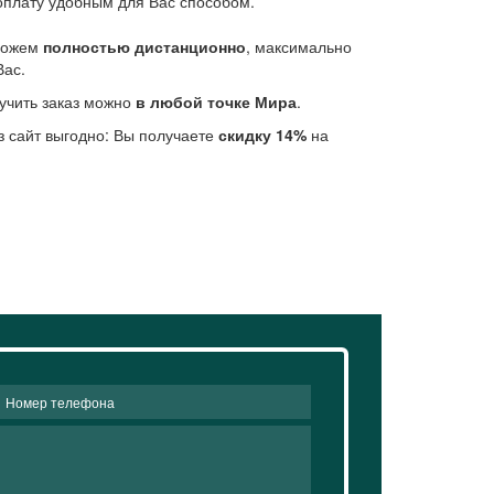
плату удобным для Вас способом.
 можем
полностью дистанционно
, максимально
Вас.
учить заказ можно
в любой точке Мира
.
з сайт выгодно: Вы получаете
скидку 14%
на