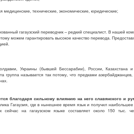
я медицинские, технические, экономические, юридические;
ованный гагаузский переводчик – редкий специалист. В нашей к
тому можем гарантировать высокое качество перевода. Предостав
цией.
лдавии, Украины (бывшей Бессарабии), России, Казахстана и д
та группа называется так потому, что предками азербайджанцев, г
нах.
ается благодаря сильному влиянию на него славянского и р
ика Гагаузия, где в нынешнее время язык и получил наибольшее 
 сейчас на гагаузском языке составляет около 150 тыс. че