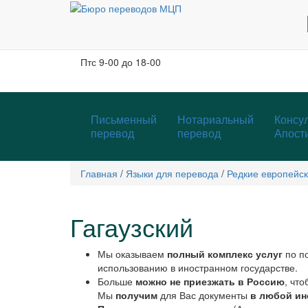
Москва, м. Тургеневская, Чистые пруды
Бобров переулок, д. 6, строение 3, 2 этаж
Пн-чт
с 9-00 до 19-00
Пт
с 9-00 до 18-00
Письменный
Нотариальный
Консул
перевод
перевод
Апост
Главная
/
Языки для перевода
/
Редкие европейск
Гагаузский
Мы оказываем
полный комплекс услуг
по по
использованию в иностранном государстве.
Больше
можно не приезжать в Россию
, чт
Мы
получим
для Вас документы
в любой ин