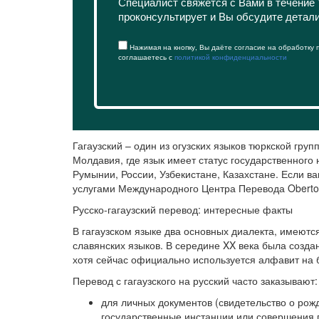
Специалист свяжется с Вами в течение 
проконсультирует и Вы обсудите детал
Нажимая на кнопку, Вы даёте согласие на обработку
соглашаетесь с
политикой конфиденциальности
Гагаузский – один из огузских языков тюркской гр
Молдавия, где язык имеет статус государственного 
Румынии, России, Узбекистане, Казахстане. Если в
услугами Международного Центра Перевода Oberto
Русско-гагаузский перевод: интересные факты
В гагаузском языке два основных диалекта, имеютс
славянских языков. В середине XX века была созда
хотя сейчас официально используется алфавит на
Перевод с гагаузского на русский часто заказывают:
для личных документов (свидетельство о рожд
государственные инстанции или совершения 