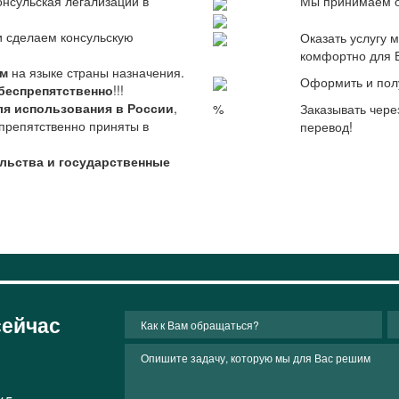
онсульская легализации в
Мы принимаем о
и сделаем консульскую
Оказать услугу
комфортно для 
им
на языке страны назначения.
Оформить и пол
беспрепятственно
!!!
ля использования в России
,
%
Заказывать чере
препятственно приняты в
перевод!
ульства и государственные
сейчас