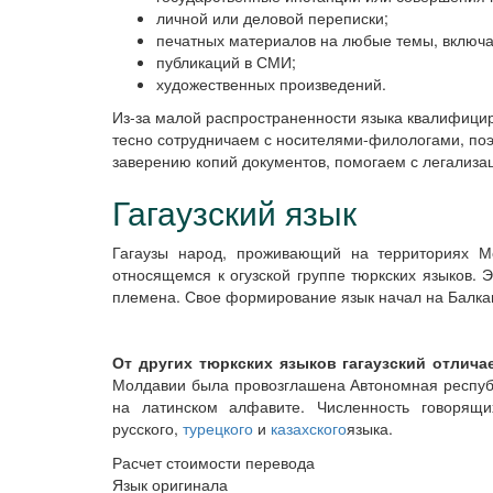
личной или деловой переписки;
печатных материалов на любые темы, включа
публикаций в СМИ;
художественных произведений.
Из-за малой распространенности языка квалифицир
тесно сотрудничаем с носителями-филологами, поэ
заверению копий документов, помогаем с легализа
Гагаузский язык
Гагаузы народ, проживающий на территориях Мо
относящемся к огузской группе тюркских языков. Э
племена. Свое формирование язык начал на Балка
От других тюркских языков гагаузский отлич
Молдавии была провозглашена Автономная республ
на латинском алфавите. Численность говорящих
русского,
турецкого
и
казахского
языка.
Расчет стоимости перевода
Язык оригинала