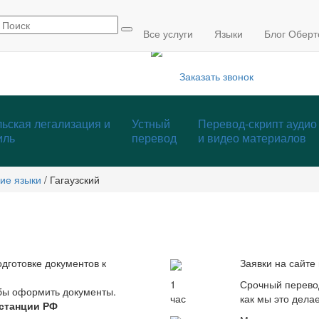
info@mmcp.ru
+7 (495) 795-84-05
Все услуги
Языки
Блог Оберт
Заказать звонок
ьская легализация и
Устный
Перевод-скрипт аудио
иль
перевод
и видео материалов
ие языки
/
Гагаузский
дготовке документов к
Заявки на сайт
1
Срочный перево
обы оформить документы.
час
как мы это дела
станции РФ