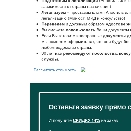
Подготовим к легализации
(Апостиль или к
зависимости от страны назначения)
Легализуем
– проставим штамп Апостиль ил
легализацию (Минюст, МИД и консульство)
Переведем
и должным образом
удостовер
Вы сможете
использовать
Ваши документы
Если Вы готовите иностранные
документы д
мы поможем оформить так, что они будут бес
любом ведомстве страны.
30 лет
нас рекомендуют посольства, конс
службы
.
Рассчитать стоимость
Оставьте заявку прямо 
И получите
СКИДКУ 14%
на заказ