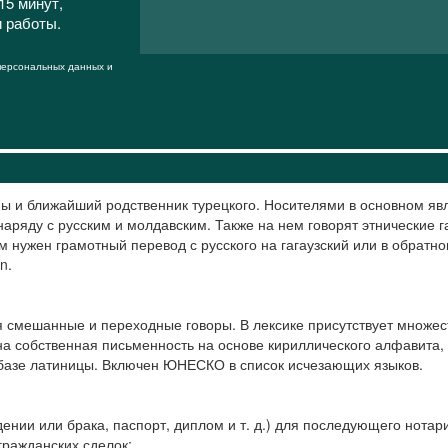
15 минут,
и работы.
 персональных данных и
уппы и ближайший родственник турецкого. Носителями в основном яв
наряду с русским и молдавским. Также на нем говорят этнические 
ам нужен грамотный перевод с русского на гагаузский или в обрат
n.
я смешанные и переходные говоры. В лексике присутствует множест
на собственная письменность на основе кириллического алфавита,
 базе латиницы. Включен ЮНЕСКО в список исчезающих языков.
ении или брака, паспорт, диплом и т. д.) для последующего нотар
гражданских сделок;