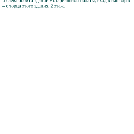
и слева обойти здание Нотариальной палаты, вход в наш офис
– с торца этого здания, 2 этаж.