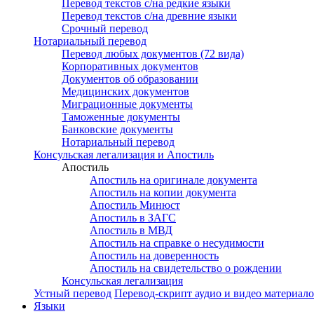
Перевод текстов с/на редкие языки
Перевод текстов с/на древние языки
Срочный перевод
Нотариальный перевод
Перевод любых документов (72 вида)
Корпоративных документов
Документов об образовании
Медицинских документов
Миграционные документы
Таможенные документы
Банковские документы
Нотариальный перевод
Консульская легализация и Апостиль
Апостиль
Апостиль на оригинале документа
Апостиль на копии документа
Апостиль Минюст
Апостиль в ЗАГС
Апостиль в МВД
Апостиль на справке о несудимости
Апостиль на доверенность
Апостиль на свидетельство о рождении
Консульская легализация
Устный перевод
Перевод-скрипт аудио и видео материал
Языки