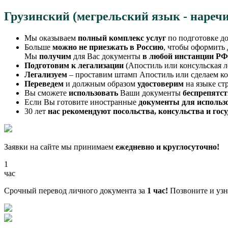
Грузинский (мегрельский язык - наречи
Мы оказываем
полный комплекс услуг
по подготовке до
Больше
можно не приезжать в Россию
, чтобы оформить
Мы
получим
для Вас документы
в любой инстанции РФ
Подготовим к легализации
(Апостиль или консульская л
Легализуем
– проставим штамп Апостиль или сделаем к
Переведем
и должным образом
удостоверим
на языке ст
Вы сможете
использовать
Ваши документы
беспрепятс
Если Вы готовите иностранные
документы для использ
30 лет
нас рекомендуют посольства, консульства и го
Заявки на сайте мы принимаем
ежедневно и круглосуточно!
1
час
Срочный перевод личного документа за
1 час!
Позвоните и узна