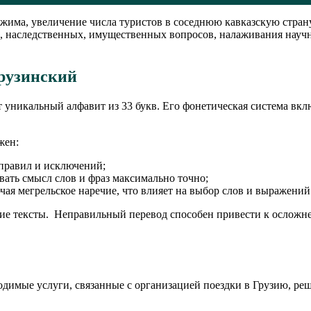
има, увеличение числа туристов в соседнюю кавказскую страну
, наследственных, имущественных вопросов, налаживания научн
грузинский
т уникальный алфавит из 33 букв. Его фонетическая система вкл
жен:
 правил и исключений;
вать смысл слов и фраз максимально точно;
ая мегрельское наречие, что влияет на выбор слов и выражений
ие тексты. Неправильный перевод способен привести к осложне
одимые услуги, связанные с организацией поездки в Грузию, р