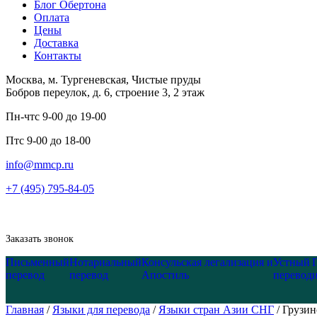
Блог Обертона
Оплата
Цены
Доставка
Контакты
Москва, м. Тургеневская, Чистые пруды
Бобров переулок, д. 6, строение 3, 2 этаж
Пн-чт
с 9-00 до 19-00
Пт
с 9-00 до 18-00
info@mmcp.ru
+7 (495) 795-84-05
Заказать звонок
Письменный
Нотариальный
Консульская легализация и
Устный
перевод
перевод
Апостиль
перевод
Главная
/
Языки для перевода
/
Языки стран Азии СНГ
/
Грузин