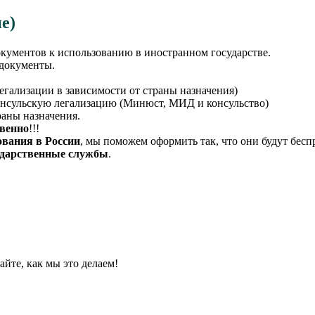
е)
кументов к использованию в иностранном государстве.
 документы.
егализации в зависимости от страны назначения)
онсульскую легализацию (Минюст, МИД и консульство)
раны назначения.
твенно
!!!
ования в России
, мы поможем оформить так, что они будут бес
сударственные службы
.
йте, как мы это делаем!