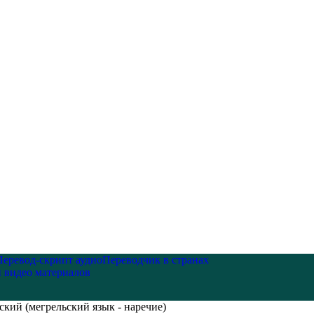
Перевод-скрипт аудио
Переводчик в странах
и видео материалов
ский (мегрельский язык - наречие)