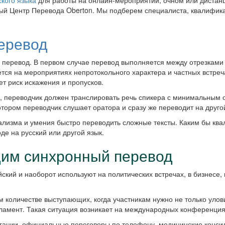
ского языка
для работы на онлайн-мероприятии, очном или дистанц
ый Центр Перевода Oberton. Мы подберем специалиста, квалифика
еревод
перевод. В первом случае перевод выполняется между отрезками 
тся на мероприятиях непротокольного характера и частных встреч
ет риск искажения и пропусков.
и, переводчик должен транслировать речь спикера с минимальным 
отором переводчик слушает оратора и сразу же переводит на друго
ализма и умения быстро переводить сложные тексты. Каким бы кв
е на русский или другой язык.
дим синхронный перевод
йский и наоборот используют на политических встречах, в бизнесе
 количестве выступающих, когда участникам нужно не только улов
гламент. Такая ситуация возникает на международных конференциях
гации, официальные переговоры по телефону, медицинские консил