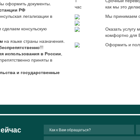
1
Срочный перево
обы оформить документы.
час
как мы это дела
станции РФ
онсульская легализации в
Мы принимаем о
и сделаем консульскую
Оказать услугу
комфортно для 
им
на языке страны назначения.
Оформить и пол
беспрепятственно
!!!
ля использования в России
,
препятственно приняты в
ульства и государственные
сейчас