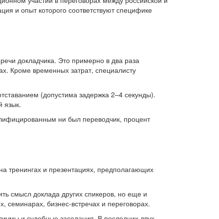
ионном участии в переговорах между российской и
ция и опыт которого соответствуют специфике
речи докладчика. Это примерно в два раза
ах. Кроме временных затрат, специалисту
отставанием (допустима задержка 2–4 секунды).
й язык.
алифицированным ни был переводчик, процент
, на тренингах и презентациях, предполагающих
ить смысл доклада других спикеров, но еще и
, семинарах, бизнес-встречах и переговорах.
иумы и судебные заседания. В последних двух