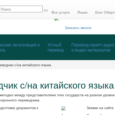
info@mmcp.ru
+7 (495) 795-84-05
Все услуги
Языки
Блог Оберт
Заказать звонок
ьская легализация и
Устный
Перевод-скрипт аудио
иль
перевод
и видео материалов
водчик с/на китайского языка
чик с/на китайского языка
жегодно между представителями этих государств на разном уровне
нхронного переводчика.
дготовке документов к
Заявки на сайт