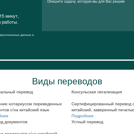
15 минут,
и работы.
 персональных данных и
Виды переводов
иальный перевод
Консульская легализация
ние нотариусом переведенных
Сертифицированный перевод с
нтов с/на китайский язык
китайский, заверенный печать
бнее
Подробнее
д документов
Устный перевод
д документов с/на китайский