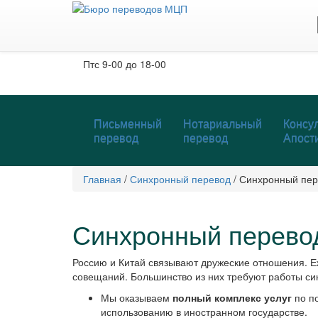
Москва, м. Тургеневская, Чистые пруды
Бобров переулок, д. 6, строение 3, 2 этаж
Пн-чт
с 9-00 до 19-00
Пт
с 9-00 до 18-00
Письменный
Нотариальный
Консул
перевод
перевод
Апост
Главная
/
Синхронный перевод
/
Синхронный пере
Синхронный перевод
Россию и Китай связывают дружеские отношения. Е
совещаний. Большинство из них требуют работы си
Мы оказываем
полный комплекс услуг
по по
использованию в иностранном государстве.