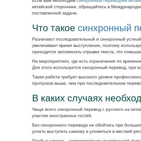
Если вам необходим
синхронный переводчик
китай
китайской сторонами, обращайтесь в Международн
поставленной задачи.
Что такое
синхронный п
Различают последовательный и синхронный устный 
увеличивает время выступления, поэтому используе
приходится запоминать отрывки текста, что повыша
На мероприятиях, где есть ограничения по времен
Для этого используется синхронный перевод, при к
Такая работа требует высокого уровня профессион
пропусков выше, чем при последовательном перевод
В каких случаях необхо
Чаще всего синхронный перевод с русского на кита
участие иностранных гостей.
Без синхронного перевода не обойтись при большом
успеть выступить самому и уложиться в жесткий ре
Особые случаи – сопровождение иностранной деле