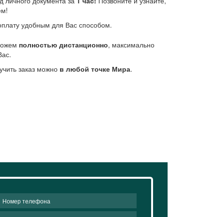
д личного документа за
1 час!
Позвоните и узнайте,
ем!
плату удобным для Вас способом.
 можем
полностью дистанционно
, максимально
Вас.
учить заказ можно
в любой точке Мира
.