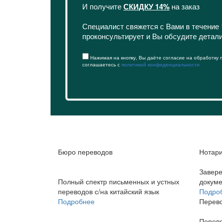
И получите
СКИДКУ 14%
на заказ
Специалист свяжется с Вами в течение 
проконсультирует и Вы обсудите детал
Нажимая на кнопку, Вы даёте согласие на обработку
соглашаетесь с
политикой конфиденциальности
Бюро переводов
Нотар
Завере
Полный спектр письменных и устных
докуме
переводов с/на китайский язык
Подро
Подробнее
Перево
Перево