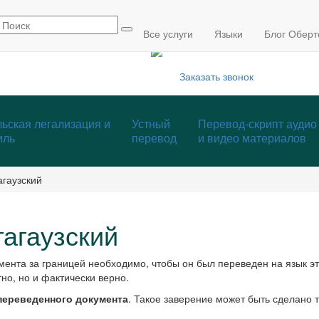
info@mmcp.ru
+7 (495) 795-84-05
Все услуги
Языки
Блог Оберт
Заказать звонок
ьская легализация и
Устный
Перевод-скрипт аудио
иль
перевод
и видео материалов
агаузский
гагаузский
мента за границей необходимо, чтобы он был переведен на язык 
но, но и фактически верно.
переведенного документа
. Такое заверение может быть сделано 