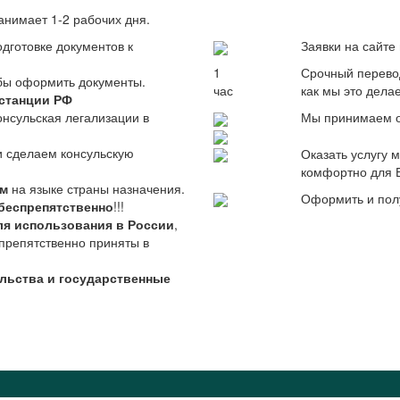
анимает 1-2 рабочих дня.
дготовке документов к
Заявки на сайт
1
Срочный перево
обы оформить документы.
час
как мы это дела
станции РФ
онсульская легализации в
Мы принимаем о
и сделаем консульскую
Оказать услугу
комфортно для 
им
на языке страны назначения.
Оформить и пол
беспрепятственно
!!!
ля использования в России
,
препятственно приняты в
ульства и государственные