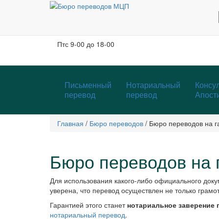
Москва, м. Тургеневская, Чистые пруды
Бобров переулок, д. 6, строение 3, 2 этаж
Пн-чт
с 9-00 до 19-00
Пт
с 9-00 до 18-00
Письменный
Нотариальный
Консул
перевод
перевод
Апост
Главная
/
Бюро переводов
/
Бюро переводов на г
Бюро переводов на 
Для использования какого-либо официального доку
уверена, что перевод осуществлен не только грамот
Гарантией этого станет
нотариальное заверение 
нотариальный перевод
.