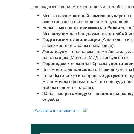
Перевод с заверением личного документа обычно з
Мы оказываем
полный комплекс услуг
по по
использованию в иностранном государстве.
Больше
можно не приезжать в Россию
, чт
Мы
получим
для Вас документы
в любой ин
Подготовим к легализации
(Апостиль или к
зависимости от страны назначения)
Легализуем
– проставим штамп Апостиль ил
легализацию (Минюст, МИД и консульство)
Переведем
и должным образом
удостовер
Вы сможете
использовать
Ваши документы
Если Вы готовите иностранные
документы д
мы поможем оформить так, что они будут бес
любом ведомстве страны.
30 лет
нас рекомендуют посольства, конс
службы
.
Рассчитать стоимость